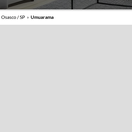
»
Osasco / SP
»
Umuarama