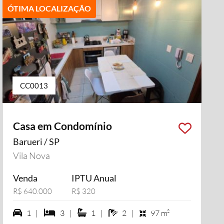
ÓTIMA LOCALIZAÇÃO
CC0013
Casa em Condomínio
Barueri / SP
Vila Nova
Venda
IPTU Anual
R$ 640.000
R$ 320
1 vagas na garagem
3 dormiórios
1 suítes
2 banheiros
1 |
3 |
1 |
2 |
97 m²