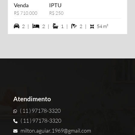
Venda
IPTU
R$ 710.000
R$ 250
2 vagas na garagem
2 dormiórios
1 suítes
2 banheiros
2 |
2 |
1 |
2 |
54 m²
Atendimento
( 11 ) 97178-3320
( 11 ) 97178-3320
milton.aguiar.1969@gmail.com