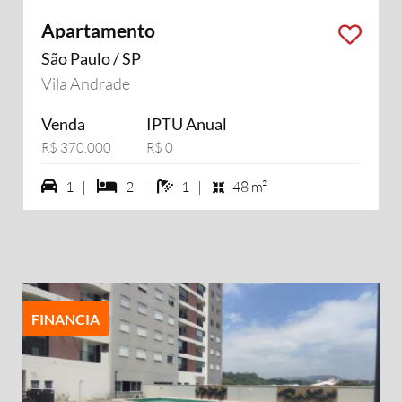
Apartamento
São Paulo / SP
Vila Andrade
Venda
IPTU Anual
R$ 370.000
R$ 0
1 vagas na garagem
2 dormiórios
1 banheiros
1 |
2 |
1 |
48 m²
FINANCIA