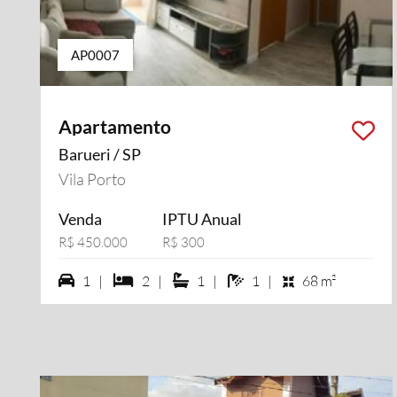
AP0007
Apartamento
Barueri / SP
Vila Porto
Venda
IPTU Anual
R$ 450.000
R$ 300
1 vagas na garagem
2 dormiórios
1 suítes
1 banheiros
1 |
2 |
1 |
1 |
68 m²