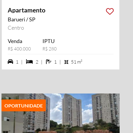
Apartamento
Barueri / SP
Centro
Venda
IPTU
R$ 400.000
R$ 280
1 vagas na garagem
2 dormiórios
1 banheiros
1 |
2 |
1 |
51 m²
OPORTUNIDADE