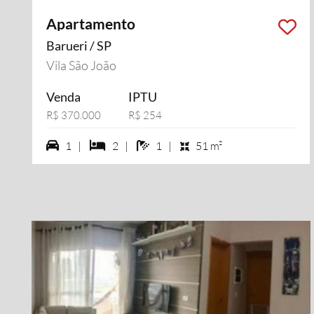
Apartamento
Barueri / SP
Vila São João
Venda
IPTU
R$ 370.000
R$ 254
1 vagas na garagem
2 dormiórios
1 banheiros
1 |
2 |
1 |
51 m²