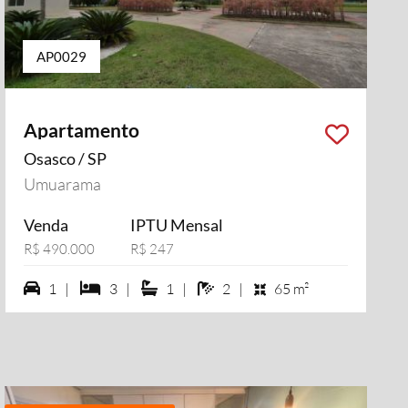
AP0029
Apartamento
Osasco / SP
Umuarama
Venda
IPTU Mensal
R$ 490.000
R$ 247
1 vagas na garagem
3 dormiórios
1 suítes
2 banheiros
1 |
3 |
1 |
2 |
65 m²