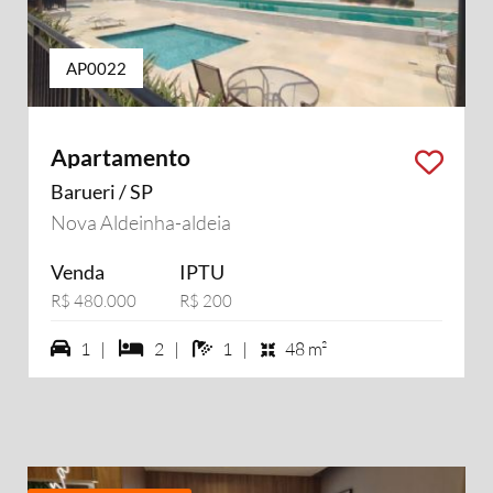
AP0022
Apartamento
Barueri / SP
Nova Aldeinha-aldeia
Venda
IPTU
R$ 480.000
R$ 200
1 vagas na garagem
2 dormiórios
1 banheiros
1 |
2 |
1 |
48 m²