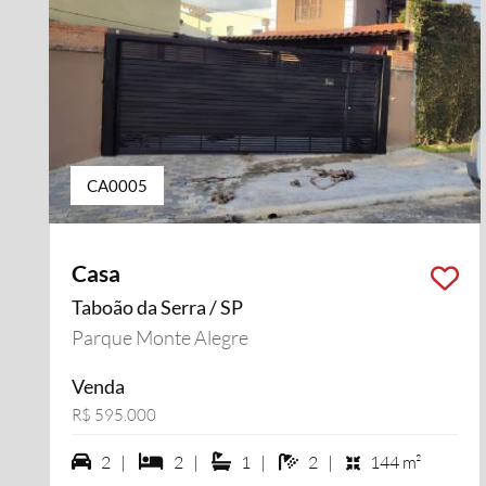
CA0005
Casa
Taboão da Serra / SP
Parque Monte Alegre
Venda
R$ 595.000
2 vagas na garagem
2 dormiórios
1 suítes
2 banheiros
2 |
2 |
1 |
2 |
144 m²