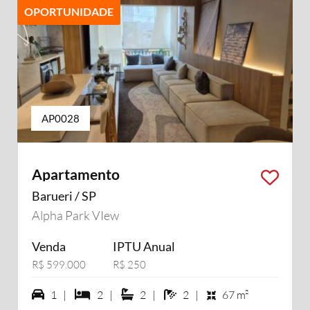
OPORTUNIDADE
AP0028
Apartamento
Barueri / SP
Alpha Park VIew
Venda
IPTU Anual
R$ 599.000
R$ 250
1 vagas na garagem
2 dormiórios
2 suítes
2 banheiros
1 |
2 |
2 |
2 |
67 m²