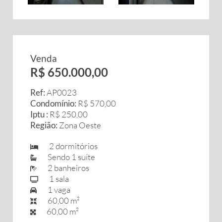
Venda
R$ 650.000,00
Ref:
AP0023
Condomínio:
R$ 570,00
Iptu :
R$ 250,00
Região:
Zona Oeste
2 dormitórios
Sendo 1 suíte
2 banheiros
1 sala
1 vaga
60,00 m²
60,00 m²