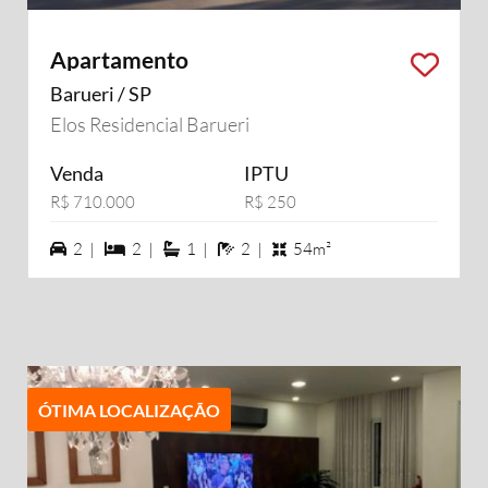
Apartamento
Barueri / SP
Elos Residencial Barueri
Venda
IPTU
R$ 710.000
R$ 250
2 vagas na garagem
2 dormiórios
1 suítes
2 banheiros
2 |
2 |
1 |
2 |
54m²
ÓTIMA LOCALIZAÇÃO