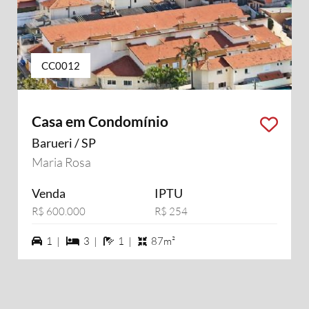
CC0012
Casa em Condomínio
Barueri / SP
Maria Rosa
Venda
IPTU
R$ 600.000
R$ 254
1 vagas na garagem
3 dormiórios
1 banheiros
1 |
3 |
1 |
87m²