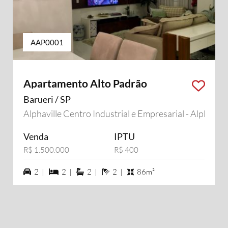
AAP0001
Apartamento Alto Padrão
Barueri / SP
Alphaville Centro Industrial e Empresarial - Alphavill
Venda
IPTU
R$ 1.500.000
R$ 400
2 vagas na garagem
2 dormiórios
2 suítes
2 banheiros
2 |
2 |
2 |
2 |
86m²