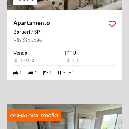
Apartamento
Barueri / SP
Vila São João
Venda
IPTU
R$ 370.000
R$ 254
1 vagas na garagem
2 dormiórios
1 banheiros
1 |
2 |
1 |
51m²
ÓTIMA LOCALIZAÇÃO