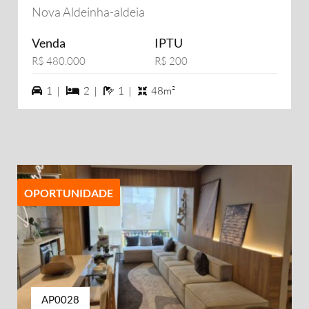
Nova Aldeinha-aldeia
Venda
IPTU
R$ 480.000
R$ 200
1 vagas na garagem
2 dormiórios
1 banheiros
1 |
2 |
1 |
48m²
OPORTUNIDADE
AP0028