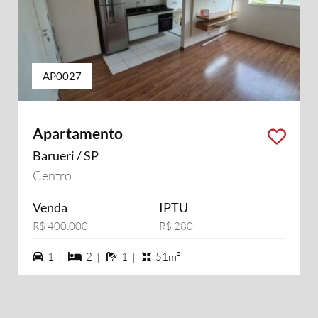
AP0027
Apartamento
Barueri / SP
Centro
Venda
IPTU
R$ 400.000
R$ 280
1 vagas na garagem
2 dormiórios
1 banheiros
1 |
2 |
1 |
51m²